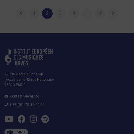
1
2
3
4
…
16
29 rue Marcel Duchamp
(Accès par le 42 rue Nationale)
75013 PARIS
contact@iemj.org
+ 33 (0)1 45 82 20 52
MRJ