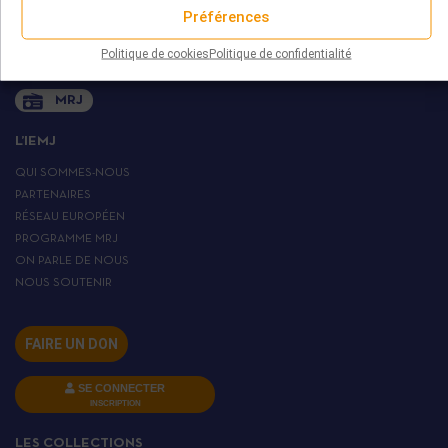
+ 33 (0)1 45 82 20 52
Préférences
Politique de cookies
Politique de confidentialité
MRJ
L’IEMJ
QUI SOMMES-NOUS
PARTENAIRES
RÉSEAU EUROPÉEN
PROGRAMME MRJ
ON PARLE DE NOUS
NOUS SOUTENIR
FAIRE UN DON
SE CONNECTER
INSCRIPTION
LES COLLECTIONS