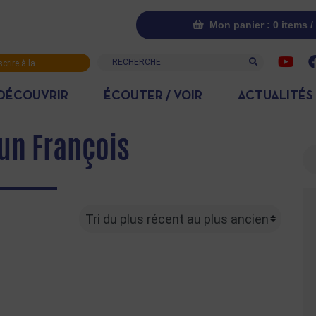
Mon panier : 0 items /
Recherche
scrire à la
letter
DÉCOUVRIR
ÉCOUTER / VOIR
ACTUALITÉS
n François
Re