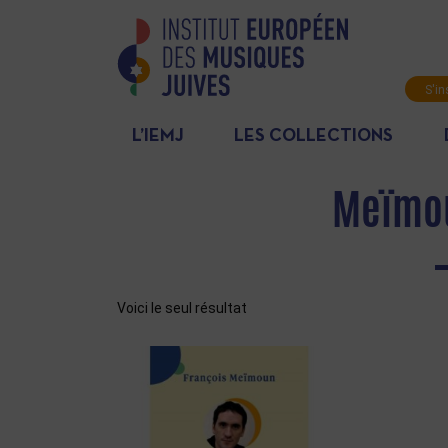
S'in
News
L’IEMJ
LES COLLECTIONS
Meïmou
Voici le seul résultat