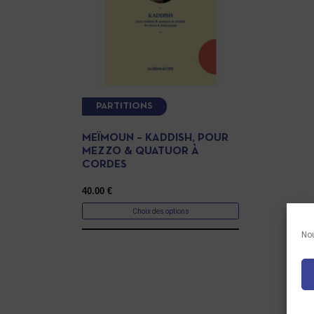
PARTITIONS
MEÏMOUN – KADDISH, POUR
MEZZO & QUATUOR À
CORDES
40.00
€
Choix des options
Nou