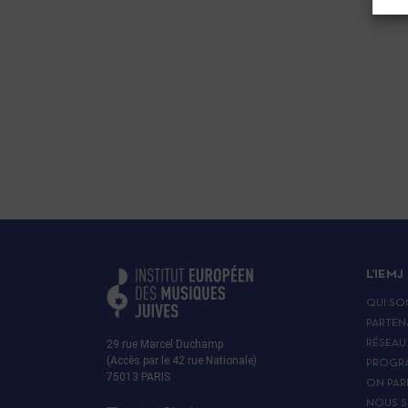
L’IEMJ
QUI SO
PARTEN
29 rue Marcel Duchamp
RÉSEAU
(Accès par le 42 rue Nationale)
PROGR
75013 PARIS
ON PAR
NOUS S