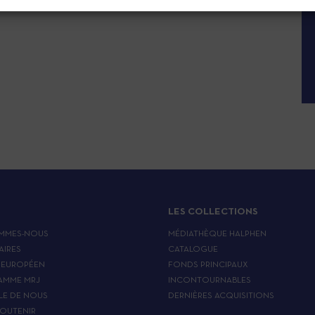
LES COLLECTIONS
MMES-NOUS
MÉDIATHÈQUE HALPHEN
AIRES
CATALOGUE
 EUROPÉEN
FONDS PRINCIPAUX
AMME MRJ
INCONTOURNABLES
LE DE NOUS
DERNIÈRES ACQUISITIONS
OUTENIR