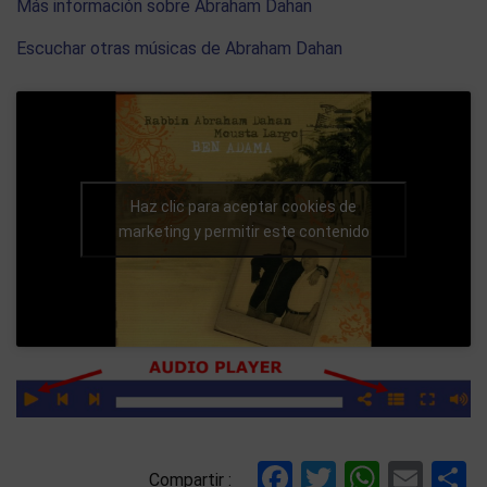
Más información sobre Abraham Dahan
Escuchar otras músicas de Abraham Dahan
Haz clic para aceptar cookies de
marketing y permitir este contenido
Facebook
Twitter
Whats
Ema
C
Compartir :