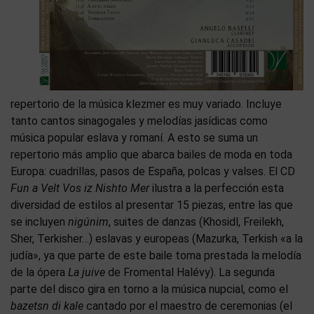
repertorio de la música klezmer es muy variado. Incluye
tanto cantos sinagogales y melodías jasídicas como
música popular eslava y romaní. A esto se suma un
repertorio más amplio que abarca bailes de moda en toda
Europa: cuadrillas, pasos de España, polcas y valses. El CD
Fun a Velt Vos iz Nishto Mer
ilustra a la perfección esta
diversidad de estilos al presentar 15 piezas, entre las que
se incluyen
nigúnim
, suites de danzas (Khosidl, Freilekh,
Sher, Terkisher…) eslavas y europeas (Mazurka, Terkish «a la
judía», ya que parte de este baile toma prestada la melodía
de la ópera
La juive
de Fromental Halévy). La segunda
parte del disco gira en torno a la música nupcial, como el
bazetsn di kale
cantado por el maestro de ceremonias (el