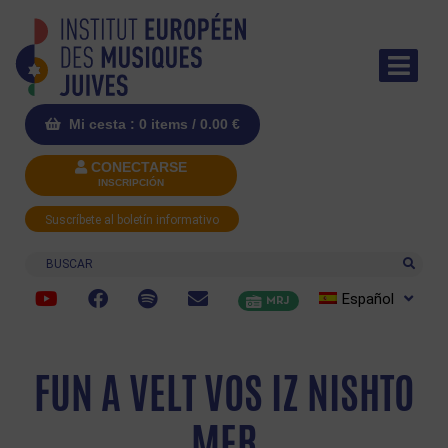
Mi cesta : 0 items /
0.00
€
CONECTARSE
INSCRIPCIÓN
Suscríbete al boletín informativo
Buscar
Español
MRJ
FUN A VELT VOS IZ NISHTO
MER