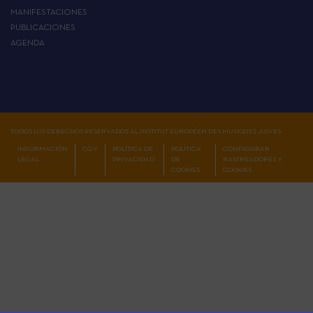
MANIFESTACIONES
PUBLICACIONES
AGENDA
TODOS LOS DERECHOS RESERVADOS AL INSTITUT EUROPÉEN DES MUSIQUES JUIVES
INFORMACIÓN
CGV
POLÍTICA DE
POLÍTICA
CONFIGURAR
LEGAL
PRIVACIDAD
DE
RASTREADORES Y
COOKIES
COOKIES