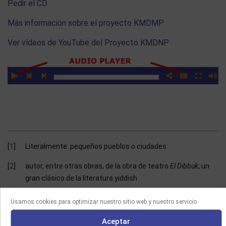
Pedir el CD
Más información sobre el proyecto KMDMP
Ver vídeos de YouTube del Proyecto KMDNP
1
Literalmente: pequeños pueblos o ciudades
2
autor, entre otras obras, de la obra de teatro
El Dibbuk
, un
gran clásico de la literatura yiddish
3
Véase el artículo «An-ski: Ethnographic Expedition and
Usamos cookies para optimizar nuestro sitio web y nuestro servicio.
Museum», de Benyamin Lukin, en
https://encyclopedia.yiv
Aceptar
o.org/article/2074