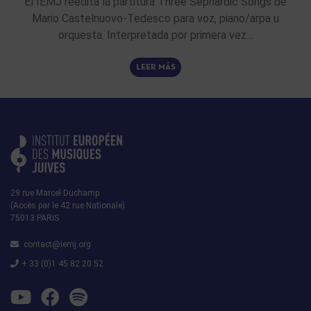
El IEMJ reedita la partitura Three Sephardic Songs de
Mario Castelnuovo-Tedesco para voz, piano/arpa u
orquesta. Interpretada por primera vez…
LEER MÁS
29 rue Marcel Duchamp
(Accès par le 42 rue Nationale)
75013 PARIS
contact@iemj.org
+ 33 (0)1 45 82 20 52