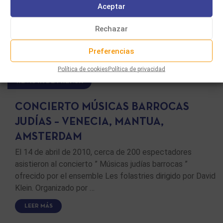
Aceptar
Rechazar
Preferencias
Política de cookies
Política de privacidad
REVISTA DE PRENSA
CONCIERTO MÚSICAS BARROCAS
JUDÍAS – VENECIA, MANTUA,
AMSTERDAM
El 14 de abril de 2010, cerca de 200 espectadores
asistieron al concierto ” Músicas judías barrocas ”
ofrecido por el ensemble Les folastries dirigido por David
Klein. Organizado por …
LEER MÁS