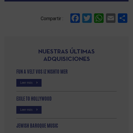
Facebook
Twitter
Whats
Ema
C
Compartir :
NUESTRAS ÚLTIMAS
ADQUISICIONES
FUN A VELT VOS IZ NISHTO MER
Leer más
EXILE TO HOLLYWOOD
Leer más
JEWISH BAROQUE MUSIC