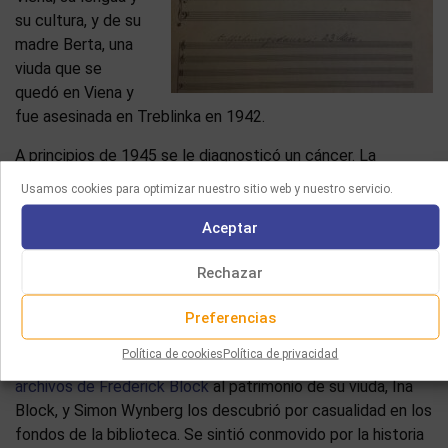
su cultura, y de su
madre Berta, una
viuda que se
quedó en Viena y
fue asesinada en Treblinka en 1942.
A principios de 1945 se le diagnosticó un cáncer. La
radiación resultó ineficaz y el 1 de junio, sólo tres meses
Usamos cookies para optimizar nuestro sitio web y nuestro servicio.
antes de cumplir los cuarenta y seis años (y obtener la
Aceptar
nacionalidad estadounidense), Frederick Block murió. Fue
enterrado en el cementerio de Cedar Park, Paramus, Nueva
Rechazar
Jersey. Ina Block no volvió a casarse y sobrevivió a su
marido cincuenta y cinco años, desapareciendo en 2000. Su
Preferencias
tumba está junto a la de Frederick.
Política de cookies
Política de privacidad
En 2001, la Biblioteca Pública de Nueva York adquirió los
archivos de Frederick Block
al patrimonio de su viuda, Ina
Block, y Simon Wynberg los descubrió por casualidad en los
fondos de la biblioteca. Se sintió conmovido por la historia