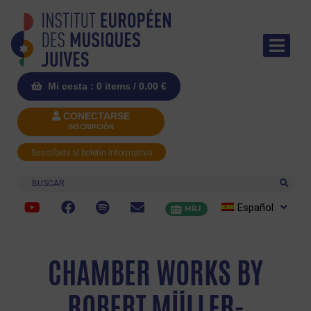
Mi cesta : 0 items /
0.00
€
CONECTARSE
INSCRIPCIÓN
Suscríbete al boletín informativo
Buscar
Español
MRJ
CHAMBER WORKS BY
ROBERT MÜLLER-