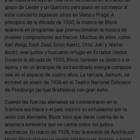
grupo de Lieder y un Quinteto para piano en sol mayor. A
este concierto siguieron otros en Viena y Praga. A
principios de la década de 1930, la música de Block
aparecía en programas que promocionaban la música de
jóvenes compositores austriacos. Muchos de ellos, como
Karl Weigl, Erich Zeisl, Ernst Kanitz, Otto Jokl y Walter
Bricht, eran judíos y buscaron refugio en Estados Unidos.
Durante la década de 1930, Block también se dedicó a la
ópera, y en un arranque de extraordinaria energía compuso
seis en el espacio de cuatro años. La tercera,
Samum
, se
estrenó en enero de 1936 en el Teatro Nacional Eslovaco
de Presburgo (actual Bratislava) con gran éxito.
Cuando las fuerzas alemanas se concentraron en la
frontera austriaca y el país mostró su entusiasmo por la
unión con Alemania, Block tuvo que darse cuenta de la
amenaza inminente que se cernía sobre los judíos
austriacos. En marzo de 1938, tras la anexión de Austria por
Hitler, Block obtuvo un visado británico en Trieste, y luego