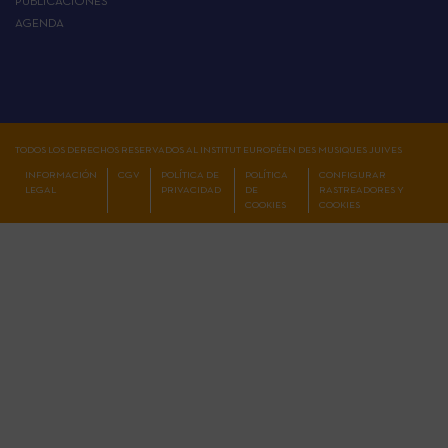
PUBLICACIONES
AGENDA
TODOS LOS DERECHOS RESERVADOS AL INSTITUT EUROPÉEN DES MUSIQUES JUIVES
INFORMACIÓN
CGV
POLÍTICA DE
POLÍTICA
CONFIGURAR
LEGAL
PRIVACIDAD
DE
RASTREADORES Y
COOKIES
COOKIES