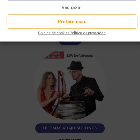
DE HOLLYWOOD
Rechazar
Dans les années 1930, la montée des régimes totalitaires
en Europe contraint de nombreux musiciens juifs à émigrer
Preferencias
aux Etats-Unis.…
Política de cookies
Política de privacidad
LEER MÁS
ÚLTIMAS ADQUISICIONES