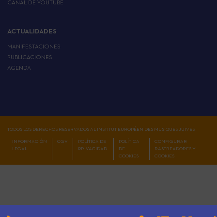
CANAL DE YOUTUBE
ACTUALIDADES
MANIFESTACIONES
PUBLICACIONES
AGENDA
TODOS LOS DERECHOS RESERVADOS AL INSTITUT EUROPÉEN DES MUSIQUES JUIVES
INFORMACIÓN
CGV
POLÍTICA DE
POLÍTICA
CONFIGURAR
LEGAL
PRIVACIDAD
DE
RASTREADORES Y
COOKIES
COOKIES