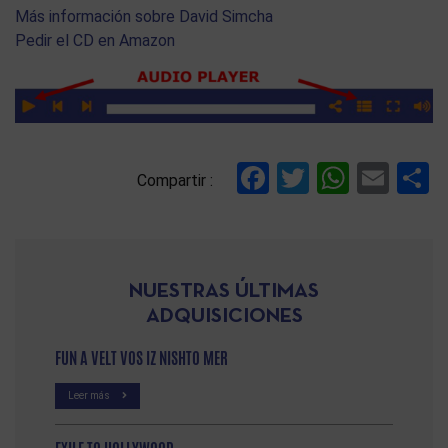
Más información sobre David Simcha
Pedir el CD en Amazon
Facebook
Twitter
Whats
Ema
C
Compartir :
NUESTRAS ÚLTIMAS
ADQUISICIONES
FUN A VELT VOS IZ NISHTO MER
Leer más