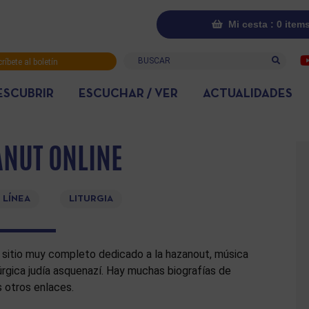
Mi cesta : 0 item
Buscar
ríbete al boletín
rmativo
ESCUBRIR
ESCUCHAR / VER
ACTUALIDADES
NUT ONLINE
 LÍNEA
LITURGIA
 sitio muy completo dedicado a la hazanout, música
túrgica judía asquenazí. Hay muchas biografías de
s otros enlaces.