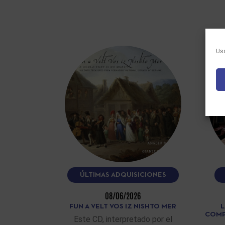
Usa
ÚLTIMAS ADQUISICIONES
08/06/2026
FUN A VELT VOS IZ NISHTO MER
L
COMP
Este CD, interpretado por el