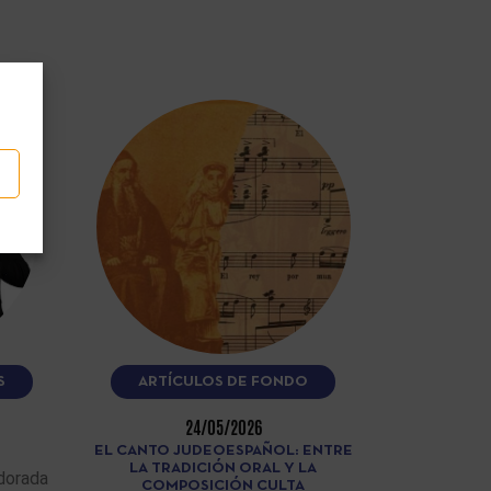
S
ARTÍCULOS DE FONDO
24/05/2026
EL CANTO JUDEOESPAÑOL: ENTRE
LA TRADICIÓN ORAL Y LA
dorada
COMPOSICIÓN CULTA