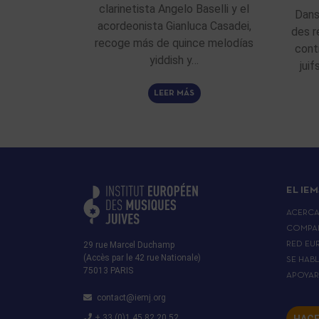
clarinetista Angelo Baselli y el
Dans
acordeonista Gianluca Casadei,
des r
recoge más de quince melodías
cont
yiddish y…
jui
LEER MÁS
EL IEM
ACERC
COMPA
29 rue Marcel Duchamp
RED EU
(Accès par le 42 rue Nationale)
SE HAB
75013 PARIS
APOYA
contact@iemj.org
+ 33 (0)1 45 82 20 52
HACE