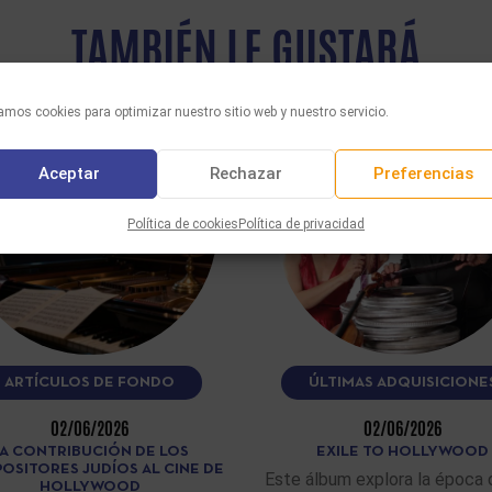
TAMBIÉN LE GUSTARÁ
mos cookies para optimizar nuestro sitio web y nuestro servicio.
Aceptar
Rechazar
Preferencias
Política de cookies
Política de privacidad
ARTÍCULOS DE FONDO
ÚLTIMAS ADQUISICIONE
02/06/2026
02/06/2026
A CONTRIBUCIÓN DE LOS
EXILE TO HOLLYWOOD
OSITORES JUDÍOS AL CINE DE
Este álbum explora la época 
HOLLYWOOD