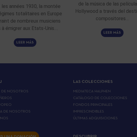
de la música de las películ
 les années 1930, la montée
Hollywood a través del dest
égimes totalitaires en Europe
compositores…
raint de nombreux musiciens
fs à émigrer aux Etats-Unis.…
LEER MÁS
LEER MÁS
J
LAS COLECCIONES
A DE NOSOTROS
MEDIATECA HALPHEN
ÑEROS
CATÁLOGO DE COLECCIONES
ROPEO
FONDOS PRINCIPALES
LA DE NOSOTROS
IMPRESCINDIBLES
RNOS
ÚLTIMAS ADQUISICIONES
R UNA DONACIÓN
DESCUBRIR