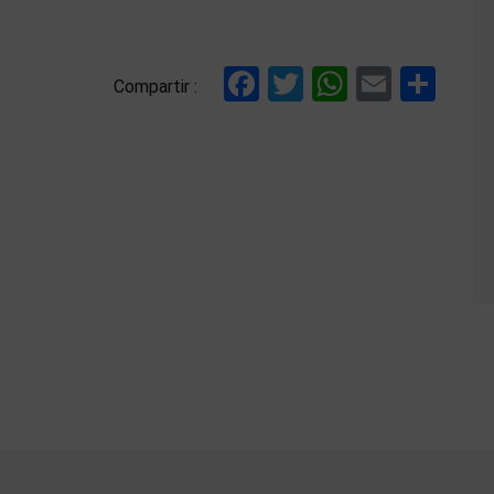
Facebook
Twitter
WhatsAp
Email
Com
Compartir :