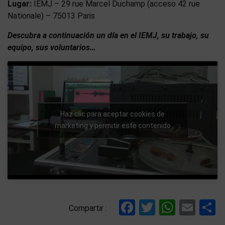
Lugar:
IEMJ – 29 rue Marcel Duchamp (acceso 42 rue
Nationale) – 75013 Paris
Descubra a continuación un día en el IEMJ, su trabajo, su
equipo, sus voluntarios…
Haz clic para aceptar cookies de
marketing y permitir este contenido
Facebook
Twitter
Whats
Ema
C
Compartir :