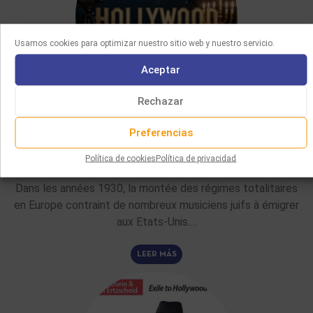
Usamos cookies para optimizar nuestro sitio web y nuestro servicio.
Aceptar
Rechazar
ARTÍCULOS DE FONDO
Preferencias
02/06/2026
Política de cookies
Política de privacidad
LA CONTRIBUCIÓN DE LOS COMPOSITORES JUDÍOS AL CINE
DE HOLLYWOOD
Dans les années 1930, la montée des régimes totalitaires
en Europe contraint de nombreux musiciens juifs à émigrer
aux Etats-Unis.…
LEER MÁS