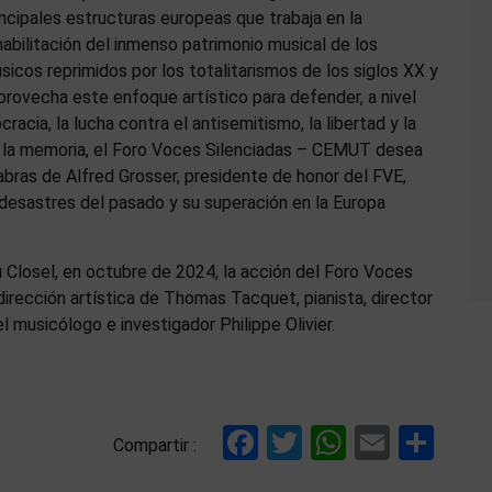
incipales estructuras europeas que trabaja en la
habilitación del inmenso patrimonio musical de los
sicos reprimidos por los totalitarismos de los siglos XX y
aprovecha este enfoque artístico para defender, a nivel
cia, la lucha contra el antisemitismo, la libertad y la
 la memoria, el Foro Voces Silenciadas – CEMUT desea
abras de Alfred Grosser, presidente de honor del FVE,
 desastres del pasado y su superación en la Europa
u Closel, en octubre de 2024, la acción del Foro Voces
irección artística de Thomas Tacquet, pianista, director
l musicólogo e investigador Philippe Olivier.
Facebook
Twitter
WhatsAp
Email
Com
Compartir :