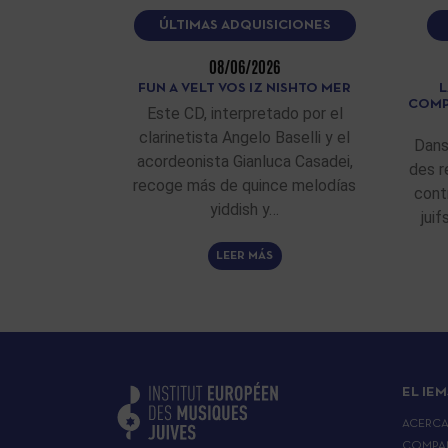
ÚLTIMAS ADQUISICIONES
08/06/2026
FUN A VELT VOS IZ NISHTO MER
L
COMP
Este CD, interpretado por el
clarinetista Angelo Baselli y el
Dans
acordeonista Gianluca Casadei,
des r
recoge más de quince melodías
cont
yiddish y…
jui
LEER MÁS
EL IEM
ACERC
COMPA