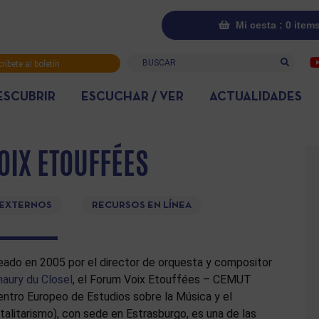
Mi cesta : 0 item
Buscar
ríbete al boletín
rmativo
ESCUBRIR
ESCUCHAR / VER
ACTUALIDADES
IX ETOUFFÉES
 EXTERNOS
RECURSOS EN LÍNEA
eado en 2005 por el director de orquesta y compositor
aury du Closel
, el Forum Voix Etouffées – CEMUT
entro Europeo de Estudios sobre la Música y el
talitarismo), con sede en Estrasburgo, es una de las