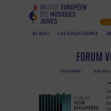
Susc
info
EL IEMJ
LAS COLECCIONES
D
FORUM VO
DESCUBRIR
ENLACES
Cr
Am
(C
To