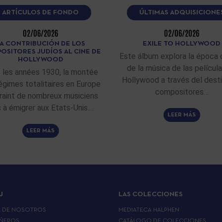
ARTÍCULOS DE FONDO
ÚLTIMAS ADQUISICIONE
02/06/2026
02/06/2026
A CONTRIBUCIÓN DE LOS
EXILE TO HOLLYWOOD
OSITORES JUDÍOS AL CINE DE
Este álbum explora la época 
HOLLYWOOD
de la música de las películ
 les années 1930, la montée
Hollywood a través del dest
égimes totalitaires en Europe
compositores…
raint de nombreux musiciens
fs à émigrer aux Etats-Unis.…
LEER MÁS
LEER MÁS
J
LAS COLECCIONES
A DE NOSOTROS
MEDIATECA HALPHEN
ÑEROS
CATÁLOGO DE COLECCIONES