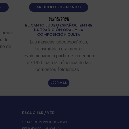
S
ARTÍCULOS DE FONDO
24/05/2026
EL CANTO JUDEOESPAÑOL: ENTRE
LA TRADICIÓN ORAL Y LA
dorada
COMPOSICIÓN CULTA
as de
Las músicas judeoespañolas,
ino de
transmitidas oralmente,
evolucionaron a partir de la década
de 1920 bajo la influencia de las
corrientes folclóricas…
LEER MÁS
ESCUCHAR / VER
LISTAS DE REPRODUCCIÓN
PROGRAMAS DE RADIO