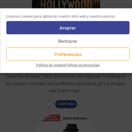
Usamos cookies para optimizar nuestro sitio web y nuestro servicio.
Aceptar
Rechazar
ARTÍCULOS DE FONDO
Preferencias
02/06/2026
LA CONTRIBUCIÓN DE LOS COMPOSITORES JUDÍOS AL CINE
Política de cookies
Política de privacidad
DE HOLLYWOOD
Dans les années 1930, la montée des régimes totalitaires
en Europe contraint de nombreux musiciens juifs à émigrer
aux Etats-Unis.…
LEER MÁS