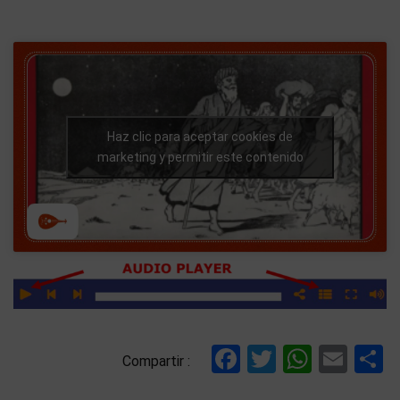
Haz clic para aceptar cookies de
marketing y permitir este contenido
Facebook
Twitter
Whats
Ema
C
Compartir :