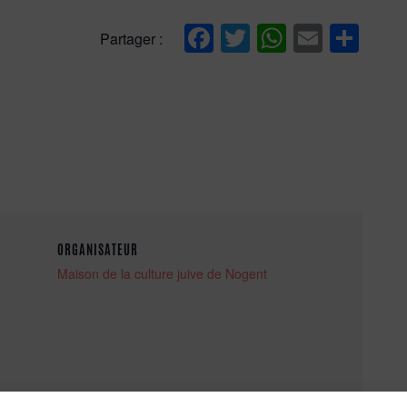
Facebook
Twitter
WhatsAp
Email
Par
Partager :
ORGANISATEUR
Maison de la culture juive de Nogent