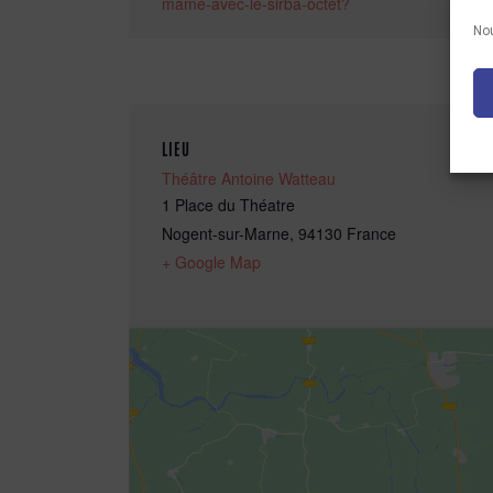
mame-avec-le-sirba-octet?
Nou
LIEU
Théâtre Antoine Watteau
1 Place du Théatre
Nogent-sur-Marne
,
94130
France
+ Google Map