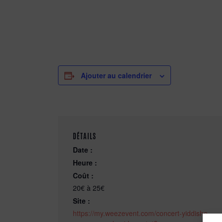
Ajouter au calendrier
DÉTAILS
Date :
Heure :
Coût :
20€ à 25€
Site :
https://my.weezevent.com/concert-yiddishe-