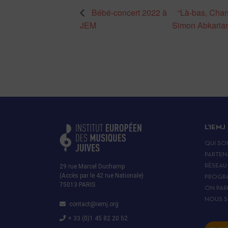
Bébé-concert 2022 à
“Là-bas, Chan
JEM
Simon Abkaria
L’IEMJ
QUI SO
PARTEN
29 rue Marcel Duchamp
RÉSEAU
(Accès par le 42 rue Nationale)
PROGR
75013 PARIS
ON PAR
NOUS S
contact@iemj.org
+ 33 (0)1 45 82 20 52