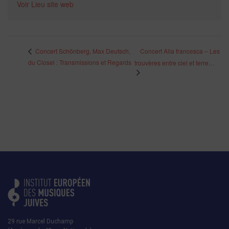
Voir Lieu site web
Concert Alla francesca – Les
Concert Schönberg, Max Deutsch,
du Closel : Transmissions et Regards
trouvères entre ciel et terre…
29 rue Marcel Duchamp