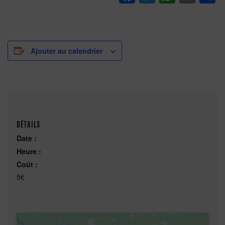
Ajouter au calendrier
DÉTAILS
Date :
Heure :
Coût :
5€