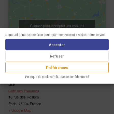
Cliquez pour accepter les cookies
marketing et activer ce contenu
Nous utilisons des cookies pour optimiser notre site web et notre service.
Accepter
Refuser
Préférences
Politique de cookies
Politique de confidentialité
LIEU
Café des Psaumes
16 rue des Rosiers
Paris
,
75004
France
+ Google Map