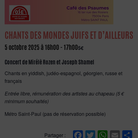
CHANTS DES MONDES JUIFS ET D’AILLEURS
5 octobre 2025 à 16h00
-
17h00
5€
Concert de Mirélè Rozen et Joseph Shamel
Chants en yiddish, judéo-espagnol, géorgien, russe et
français
Entrée libre, rémunération des artistes au chapeau (5 €
minimum souhaités)
Métro Saint-Paul (pas de réservation possible)
Facebook
Twitter
Whats
Ema
P
Partager :