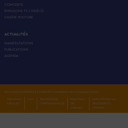
CONCERTS
ÉMISSIONS TV / VIDÉOS
CHAÎNE YOUTUBE
ACTUALITÉS
MANIFESTATIONS
PUBLICATIONS
AGENDA
TOUS DROITS RÉSERVÉS À L'INSTITUT EUROPÉEN DES MUSIQUES JUIVES
MENTIONS
CGV
POLITIQUE DE
POLITIQUE
PARAMÉTRER LES
LÉGALES
CONFIDENTIALITÉ
DE
TRACEURS ET
COOKIES
COOKIES