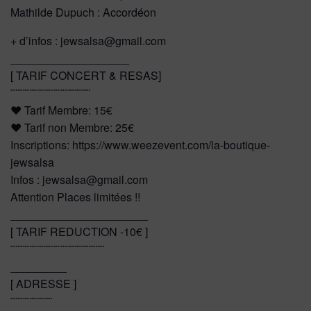
Mathilde Dupuch : Accordéon
+ d’infos : jewsalsa@gmail.com
___________________
[ TARIF CONCERT & RESAS]
¨¨¨¨¨¨¨¨¨¨¨¨¨¨¨¨¨¨¨¨¨¨¨
❤️ Tarif Membre: 15€
❤️ Tarif non Membre: 25€
Inscriptions: https://www.weezevent.com/la-boutique-
jewsalsa
Infos : jewsalsa@gmail.com
Attention Places limitées !!
______________________
[ TARIF REDUCTION -10€ ]
¨¨¨¨¨¨¨¨¨¨¨¨¨¨¨¨¨¨¨¨¨¨¨¨¨¨¨
_________
[ ADRESSE ]
¨¨¨¨¨¨¨¨¨¨¨¨