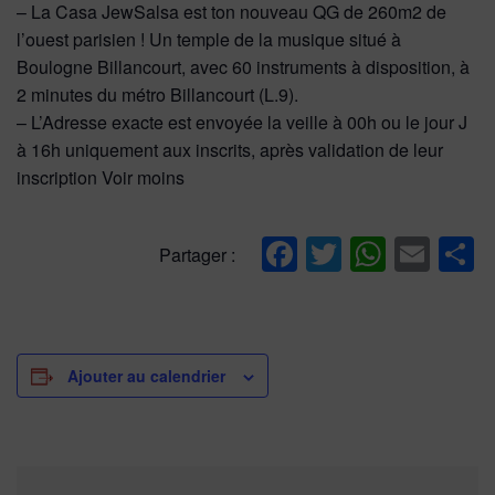
– La Casa JewSalsa est ton nouveau QG de 260m2 de
l’ouest parisien ! Un temple de la musique situé à
Boulogne Billancourt, avec 60 instruments à disposition, à
2 minutes du métro Billancourt (L.9).
– L’Adresse exacte est envoyée la veille à 00h ou le jour J
à 16h uniquement aux inscrits, après validation de leur
inscription Voir moins
Facebook
Twitter
Whats
Ema
P
Partager :
Ajouter au calendrier