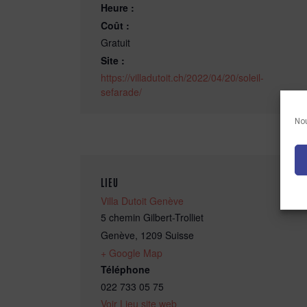
Heure :
Coût :
Gratuit
Site :
https://villadutoit.ch/2022/04/20/soleil-
sefarade/
Nou
LIEU
Villa Dutoit Genève
5 chemin Gilbert-Trolliet
Genève
,
1209
Suisse
+ Google Map
Téléphone
022 733 05 75
Voir Lieu site web