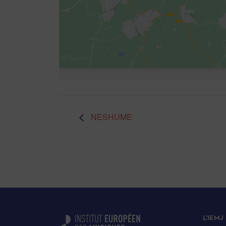
NESHUME
L’IEMJ