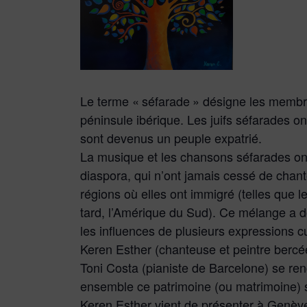
Le terme « séfarade » désigne les membr
péninsule ibérique. Les juifs séfarades o
sont devenus un peuple expatrié.
La musique et les chansons séfarades o
diaspora, qui n’ont jamais cessé de chant
régions où elles ont immigré (telles que l
tard, l’Amérique du Sud). Ce mélange a d
les influences de plusieurs expressions cu
Keren Esther (chanteuse et peintre bercé
Toni Costa (pianiste de Barcelone) se re
ensemble ce patrimoine (ou matrimoine) 
Keren Esther vient de présenter à Genèv