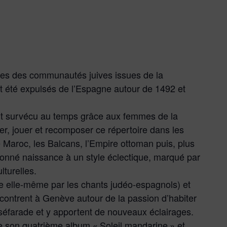
es des communautés juives issues de la
nt été expulsés de l’Espagne autour de 1492 et
nt survécu au temps grâce aux femmes de la
er, jouer et recomposer ce répertoire dans les
e Maroc, les Balcans, l’Empire ottoman puis, plus
onné naissance à un style éclectique, marqué par
lturelles.
e elle-même par les chants judéo-espagnols) et
ncontrent à Genève autour de la passion d’habiter
séfarade et y apportent de nouveaux éclairages.
e son quatrième album « Soleil mandarine » et