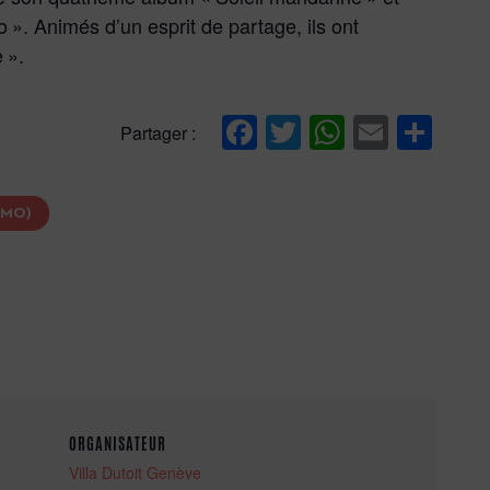
 ». Animés d’un esprit de partage, ils ont
 ».
Facebook
Twitter
WhatsAp
Email
Par
Partager :
 MO)
ORGANISATEUR
Villa Dutoit Genève