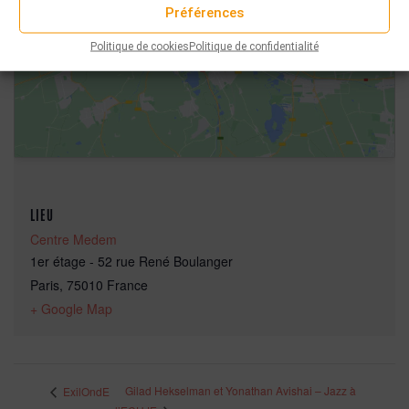
Cliquez pour accepter les cookies
Préférences
marketing et activer ce contenu
Politique de cookies
Politique de confidentialité
LIEU
Centre Medem
1er étage - 52 rue René Boulanger
Paris
,
75010
France
+ Google Map
Gilad Hekselman et Yonathan Avishai – Jazz à
ExilOndE