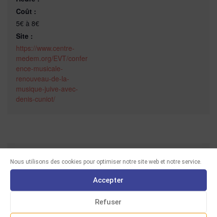
Coût :
5€ à 8€
Site :
https://www.centre-
medem.org/EVT/confer
ence-musicale-
renouveau-de-la-
musique-juive-avec-
denis-cuniot/
Nous utilisons des cookies pour optimiser notre site web et notre service.
Accepter
Refuser