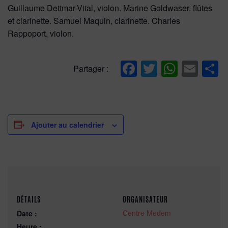
Guillaume Dettmar-Vital, violon. Marine Goldwaser, flûtes
et clarinette. Samuel Maquin, clarinette. Charles
Rappoport, violon.
Facebook
Twitter
Whats
Ema
P
Partager :
Ajouter au calendrier
DÉTAILS
ORGANISATEUR
Centre Medem
Date :
Heure :