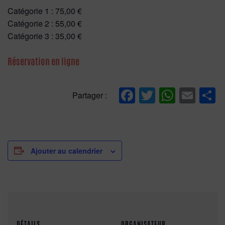
Catégorie 1 : 75,00 €
Catégorie 2 : 55,00 €
Catégorie 3 : 35,00 €
Réservation en ligne
Facebook
Twitter
Whats
Ema
P
Partager :
Ajouter au calendrier
DÉTAILS
ORGANISATEUR