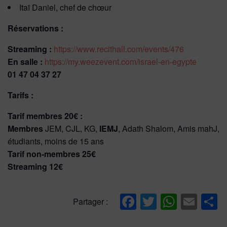
Itaï Daniel, chef de chœur
Réservations :
Streaming :
https://www.recithall.com/events/476
En salle :
https://my.weezevent.com/israel-en-egypte
01 47 04 37 27
Tarifs :
Tarif membres 20€ :
Membres
JEM, CJL, KG,
IEMJ
, Adath Shalom, Amis mahJ,
étudiants, moins de 15 ans
Tarif non-membres 25€
Streaming 12€
Facebook
Twitter
Whats
Ema
P
Partager :