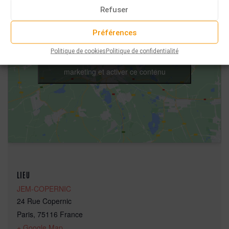
Refuser
Préférences
Politique de cookies
Politique de confidentialité
Cliquez pour accepter les cookies
marketing et activer ce contenu
LIEU
JEM-COPERNIC
24 Rue Copernic
Paris
,
75116
France
+ Google Map