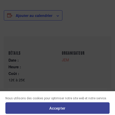
Ajouter au calendrier
DÉTAILS
ORGANISATEUR
JEM
Date :
Heure :
Coût :
12€ à 25€
Nous utilisons des cookies pour optimiser notre site web et notre service.
Accepter