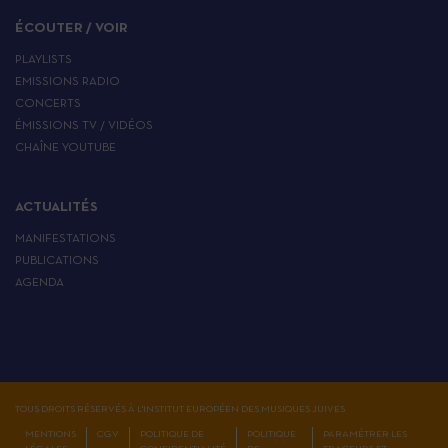
ÉCOUTER / VOIR
PLAYLISTS
EMISSIONS RADIO
CONCERTS
ÉMISSIONS TV / VIDÉOS
CHAÎNE YOUTUBE
ACTUALITÉS
MANIFESTATIONS
PUBLICATIONS
AGENDA
TOUS DROITS RÉSERVÉS À L'INSTITUT EUROPÉEN DES MUSIQUES JUIVES
MENTIONS
CGV
POLITIQUE DE
POLITIQUE
PARAMÉTRER LES