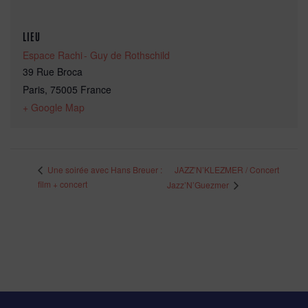
LIEU
Espace Rachi - Guy de Rothschild
39 Rue Broca
Paris
,
75005
France
+ Google Map
JAZZ’N’KLEZMER / Concert
Une soirée avec Hans Breuer :
film + concert
Jazz’N’Guezmer