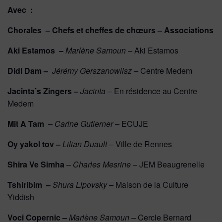
Avec :
Chorales – Chefs et cheffes de chœurs – Associations
Aki Estamos –
Marlène Samoun –
Aki Estamos
Didl Dam –
Jérémy Gerszanowilsz –
Centre Medem
Jacinta’s Zingers –
Jacinta –
En résidence au Centre
Medem
Mit A Tam
– Carine Gutlerner –
ECUJE
Oy yakol tov –
Lilian Duault
– Ville de Rennes
Shira Ve Simha
–
Charles Mesrine
– JEM Beaugrenelle
Tshiribim –
Shura Lipovsky –
Maison de la Culture
Yiddish
Voci Copernic –
Marlène Samoun –
Cercle Bernard