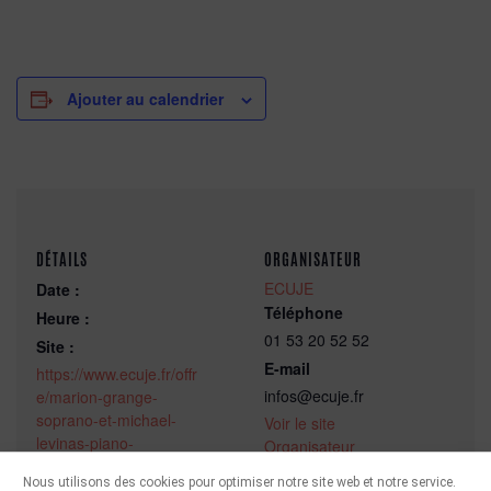
Ajouter au calendrier
DÉTAILS
ORGANISATEUR
ECUJE
Date :
Téléphone
Heure :
01 53 20 52 52
Site :
E-mail
https://www.ecuje.fr/offr
infos@ecuje.fr
e/marion-grange-
soprano-et-michael-
Voir le site
levinas-piano-
Organisateur
classique-a-lecuje/
Nous utilisons des cookies pour optimiser notre site web et notre service.