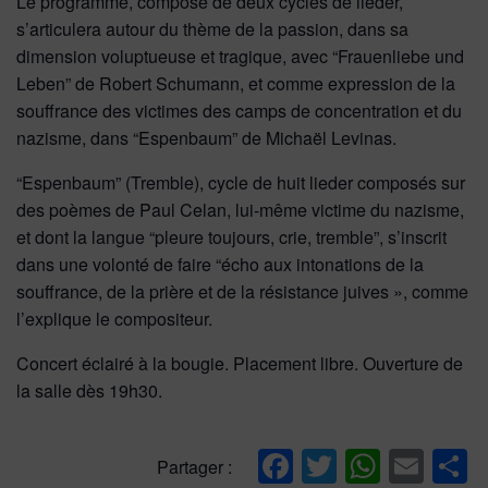
Le programme, composé de deux cycles de lieder,
s’articulera autour du thème de la passion, dans sa
dimension voluptueuse et tragique, avec “Frauenliebe und
Leben” de Robert Schumann, et comme expression de la
souffrance des victimes des camps de concentration et du
nazisme, dans “Espenbaum” de Michaël Levinas.
“Espenbaum” (Tremble), cycle de huit lieder composés sur
des poèmes de Paul Celan, lui-même victime du nazisme,
et dont la langue “pleure toujours, crie, tremble”, s’inscrit
dans une volonté de faire “écho aux intonations de la
souffrance, de la prière et de la résistance juives », comme
l’explique le compositeur.
Concert éclairé à la bougie. Placement libre. Ouverture de
la salle dès 19h30.
Facebook
Twitter
Whats
Ema
P
Partager :