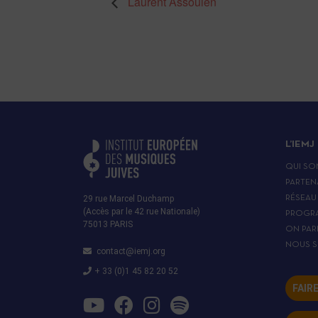
Laurent Assoulen
L’IEMJ
QUI SO
PARTEN
29 rue Marcel Duchamp
RÉSEAU
(Accès par le 42 rue Nationale)
PROGR
75013 PARIS
ON PAR
NOUS S
contact@iemj.org
+ 33 (0)1 45 82 20 52
FAIR