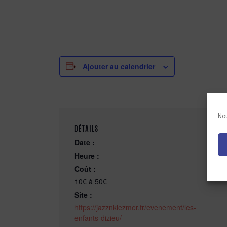
Ajouter au calendrier
Nou
DÉTAILS
Date :
Heure :
Coût :
10€ à 50€
Site :
https://jazznklezmer.fr/evenement/les-
enfants-dizieu/