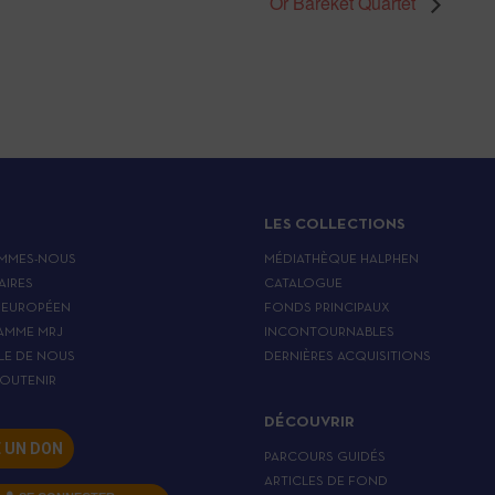
Or Bareket Quartet
LES COLLECTIONS
MMES-NOUS
MÉDIATHÈQUE HALPHEN
AIRES
CATALOGUE
 EUROPÉEN
FONDS PRINCIPAUX
AMME MRJ
INCONTOURNABLES
LE DE NOUS
DERNIÈRES ACQUISITIONS
OUTENIR
DÉCOUVRIR
E UN DON
PARCOURS GUIDÉS
ARTICLES DE FOND