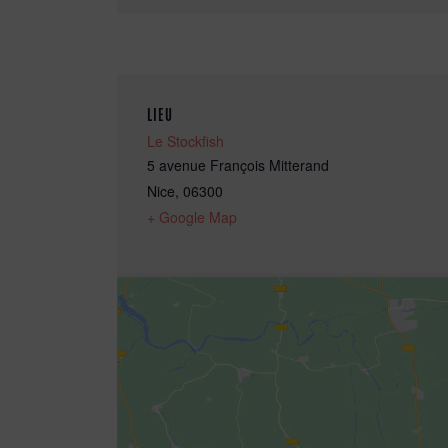
LIEU
Le Stockfish
5 avenue François Mitterand
Nice
,
06300
+ Google Map