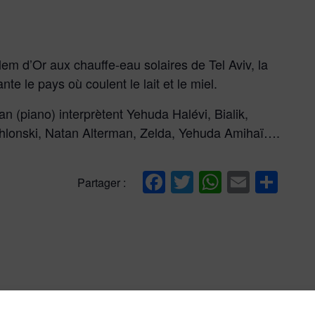
lem d’Or aux chauffe-eau solaires de Tel Aviv, la
nte le pays où coulent le lait et le miel.
n (piano) interprètent Yehuda Halévi, Bialik,
hlonski, Natan Alterman, Zelda, Yehuda Amihaï….
Facebook
Twitter
WhatsAp
Email
Par
Partager :