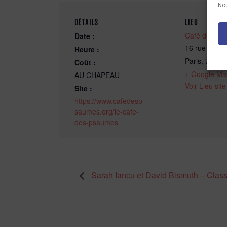
Nou
DÉTAILS
LIEU
Café des Ps
Date :
16 rue des R
Heure :
Paris
,
75004
Coût :
+ Google Ma
AU CHAPEAU
Voir Lieu sit
Site :
https://www.cafedesp
saumes.org/le-cafe-
des-psaumes
Sarah Iancu et David Bismuth – Clas