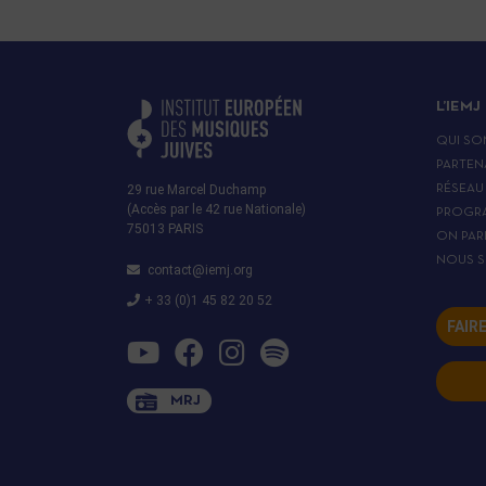
L’IEMJ
QUI SO
PARTEN
29 rue Marcel Duchamp
RÉSEAU
(Accès par le 42 rue Nationale)
PROGR
75013 PARIS
ON PAR
NOUS S
contact@iemj.org
+ 33 (0)1 45 82 20 52
FAIR
MRJ