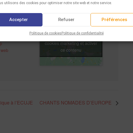
s utilisons des cookies pour optimiser notre site web et notre service.
Accepter
Refuser
Préférences
aumes
osiers
Politique de cookies
Politique de confidentialité
France
Cliquez pour accepter les
cookies marketing et activer
p
ce contenu
e web
sique à l’ECUJE
CHANTS NOMADES D’EUROPE