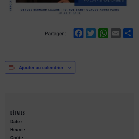
Facebook
Twitter
Whats
Ema
P
Partager :
Ajouter au calendrier
DÉTAILS
Date :
Heure :
Coût :