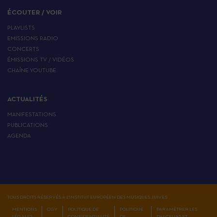
ÉCOUTER / VOIR
PLAYLISTS
EMISSIONS RADIO
CONCERTS
ÉMISSIONS TV / VIDÉOS
CHAÎNE YOUTUBE
ACTUALITÉS
MANIFESTATIONS
PUBLICATIONS
AGENDA
TOUS DROITS RÉSERVÉS À L'INSTITUT EUROPÉEN DES MUSIQUES JUIVES
MENTIONS
CGV
POLITIQUE DE
POLITIQUE
PARAMÉTRER LES
LÉGALES
CONFIDENTIALITÉ
DE
TRACEURS ET