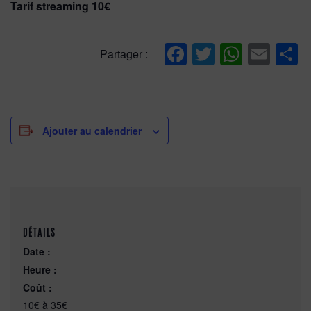
Tarif streaming 10€
Facebook
Twitter
Whats
Ema
P
Partager :
Ajouter au calendrier
DÉTAILS
Date :
Heure :
Coût :
10€ à 35€