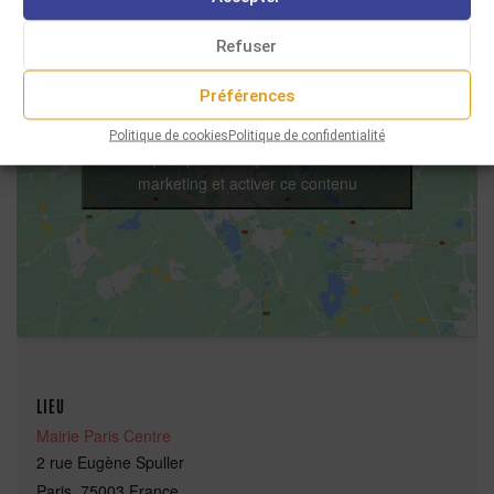
Refuser
Préférences
Politique de cookies
Politique de confidentialité
Cliquez pour accepter les cookies
marketing et activer ce contenu
LIEU
Mairie Paris Centre
2 rue Eugène Spuller
Paris
,
75003
France