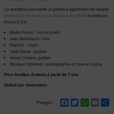
Ce spectacle pour petits et grands a également été adapté
en livre-CD en vente sur la boutique de l’IEMJ
et édité par
Anima & Cie
.
Mirélè Rozen : voix et chant,
Jean Birenbaum : voix
Rapha L : chant
José Navas : guitare
Alexis Chalom, guitare
Monique Vainberg : scénographie et mise en scène
Pour familles. Enfants à partir de 7 ans.
Gratuit sur réservation
Facebook
Twitter
Whats
Ema
P
Partager :