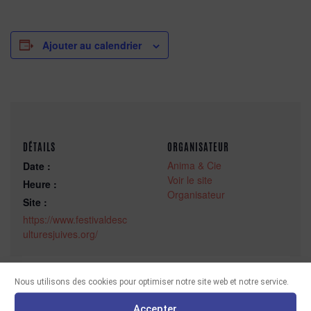
Ajouter au calendrier
DÉTAILS
ORGANISATEUR
Anima & Cie
Date :
Voir le site
Heure :
Organisateur
Site :
https://www.festivaldesc
ulturesjuives.org/
Nous utilisons des cookies pour optimiser notre site web et notre service.
Accepter