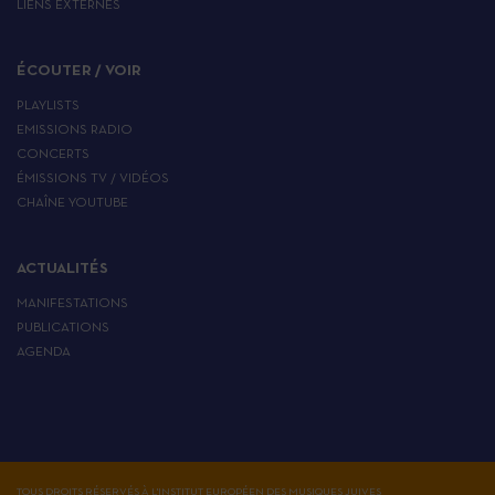
LIENS EXTERNES
ÉCOUTER / VOIR
PLAYLISTS
EMISSIONS RADIO
CONCERTS
ÉMISSIONS TV / VIDÉOS
CHAÎNE YOUTUBE
ACTUALITÉS
MANIFESTATIONS
PUBLICATIONS
AGENDA
TOUS DROITS RÉSERVÉS À L'INSTITUT EUROPÉEN DES MUSIQUES JUIVES