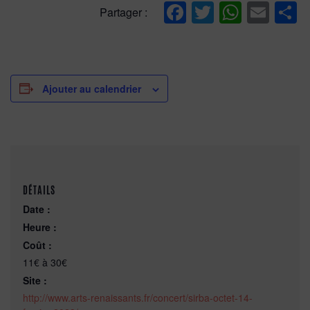
Facebook
Twitter
Whats
Ema
P
Partager :
Ajouter au calendrier
DÉTAILS
Date :
Heure :
Coût :
11€ à 30€
Site :
http://www.arts-renaissants.fr/concert/sirba-octet-14-