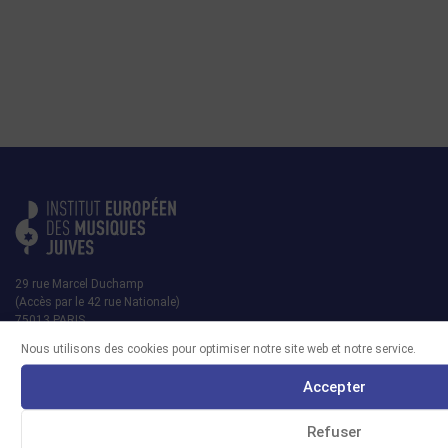
29 rue Marcel Duchamp
(Accès par le 42 rue Nationale)
75013 PARIS
Nous utilisons des cookies pour optimiser notre site web et notre service.
contact@iemj.org
Accepter
+ 33 (0)1 45 82 20 52
Refuser