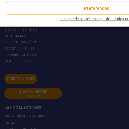
Préférences
MRJ
Politique de cookies
Politique de confidential
L’IEMJ
QUI SOMMES-NOUS
PARTENAIRES
RÉSEAU EUROPÉEN
PROGRAMME MRJ
ON PARLE DE NOUS
NOUS SOUTENIR
FAIRE UN DON
SE CONNECTER
INSCRIPTION
LES COLLECTIONS
MÉDIATHÈQUE HALPHEN
CATALOGUE