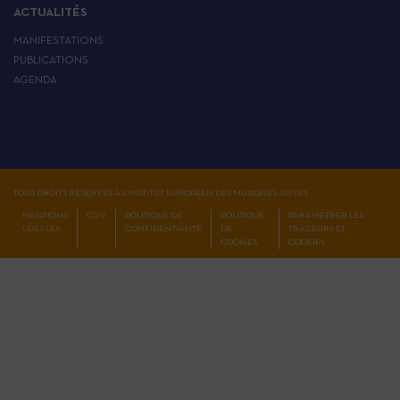
ACTUALITÉS
MANIFESTATIONS
PUBLICATIONS
AGENDA
TOUS DROITS RÉSERVÉS À L'INSTITUT EUROPÉEN DES MUSIQUES JUIVES
MENTIONS
CGV
POLITIQUE DE
POLITIQUE
PARAMÉTRER LES
LÉGALES
CONFIDENTIALITÉ
DE
TRACEURS ET
COOKIES
COOKIES