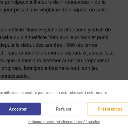
s principaux initiateurs du « renouveau » de la
e jour près d’une vingtaine de disques, en solo,
clarinettiste Nano Peylet aux chansons yiddish de
facétie du clarinettiste Yom aux jeux rock et punk
e depuis le début des années 1980 les terres
if : faire entendre un monde disparu à jamais, tout
es que la musique klezmer aurait pu proposer si
s originels. Infatigable touche-à-tout, son jeu
connaissable.
s utilisons des cookies pour optimiser notre site web et notre service.
Accepter
Refuser
Préférences
Politique de cookies
Politique de confidentialité