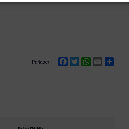
Facebook
Twitter
WhatsAp
Email
Par
Partager :
ORGANISATEUR