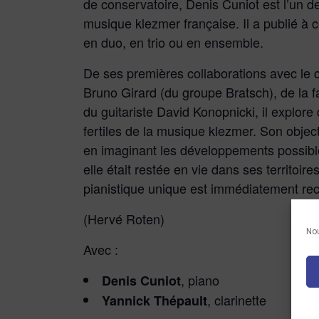
de conservatoire, Denis Cuniot est l’un de
musique klezmer française. Il a publié à c
en duo, en trio ou en ensemble.
De ses premières collaborations avec le 
Bruno Girard (du groupe
Bratsch), de la 
du guitariste David Konopnicki, il explor
fertiles de la musique klezmer. Son object
en imaginant les développements possibl
elle était restée en vie dans ses territoire
pianistique unique est immédiatement re
(Hervé Roten)
Nou
Avec :
, piano
Denis Cuniot
, clarinette
Yannick Thépault