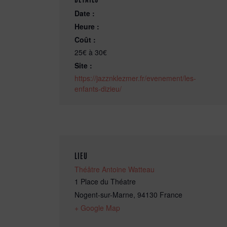
Date :
Heure :
Coût :
25€ à 30€
Site :
https://jazznklezmer.fr/evenement/les-
enfants-dizieu/
LIEU
Théâtre Antoine Watteau
1 Place du Théatre
Nogent-sur-Marne
,
94130
France
+ Google Map