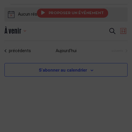
PROPOSER UN ÉVÉNEMENT
Aucun résultat trouvé.
Notice
Recherche
Navi
À venir
Recherche
Liste
de
et
Sélectionnez
vue
navigatio
une
Évè
de
Évènements
précédents
Aujourd’hui
Évènements
suivants
date.
vues
Évènemen
S’abonner au calendrier