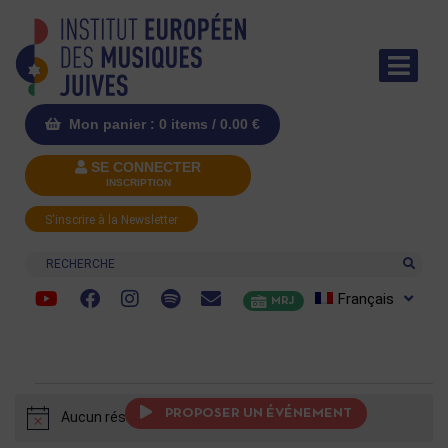
Mon panier : 0 items /
0.00
€
SE CONNECTER
INSCRIPTION
S'inscrire à la Newsletter
Recherche
Français
MRJ
PROPOSER UN ÉVÉNEMENT
Aucun résultat trouvé.
Notice