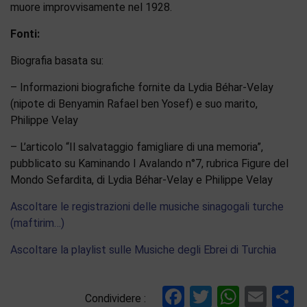
muore improvvisamente nel 1928.
Fonti:
Biografia basata su:
– Informazioni biografiche fornite da Lydia Béhar-Velay
(nipote di Benyamin Rafael ben Yosef) e suo marito,
Philippe Velay
– L’articolo “Il salvataggio famigliare di una memoria”,
pubblicato su Kaminando I Avalando n°7, rubrica Figure del
Mondo Sefardita, di Lydia Béhar-Velay e Philippe Velay
Ascoltare le registrazioni delle musiche sinagogali turche
(maftirim…)
Ascoltare la playlist sulle Musiche degli Ebrei di Turchia
Facebook
Twitter
Whats
Ema
C
Condividere :