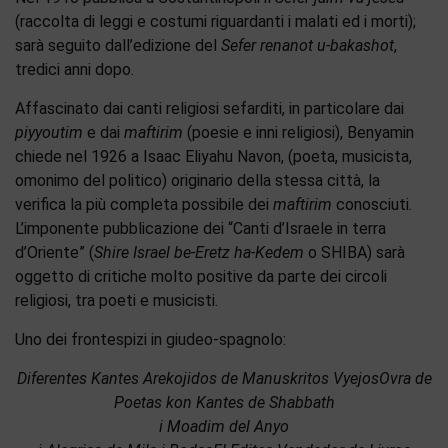
(raccolta di leggi e costumi riguardanti i malati ed i morti);
sarà seguito dall’edizione del
Sefer renanot u-bakashot
,
tredici anni dopo.
Affascinato dai canti religiosi sefarditi, in particolare dai
piyyoutim
e dai
maftirim
(poesie e inni religiosi), Benyamin
chiede nel 1926 a Isaac Eliyahu Navon, (poeta, musicista,
omonimo del politico) originario della stessa città, la
verifica la più completa possibile dei
maftirim
conosciuti.
L’imponente pubblicazione dei “Canti d’Israele in terra
d’Oriente” (
Shire Israel
be-Eretz ha-Kedem
o SHIBA) sarà
oggetto di critiche molto positive da parte dei circoli
religiosi, tra poeti e musicisti.
Uno dei frontespizi in giudeo-spagnolo:
Diferentes Kantes Arekojidos de Manuskritos VyejosOvra de
Poetas kon Kantes de Shabbath
i Moadim del Anyo