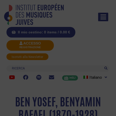
Il mio cestino: 0 items /
0.00
€
ACCESSO
REGISTRAZIONE
Iscriviti alla Newsletter
Ricerca
Italiano
MRJ
BEN YOSEF, BENYAMIN
RAFAEL (1870-1928)