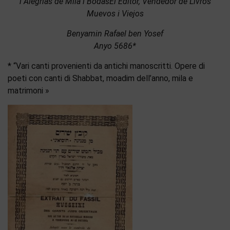
i Alegrias de Mila i BodasEl Editor, Vendedor de Livros
Muevos i Viejos
Benyamin Rafael ben Yosef
Anyo 5686*
* “Vari canti provenienti da antichi manoscritti. Opere di
poeti con canti di Shabbat, moadim dell’anno, mila e
matrimoni »