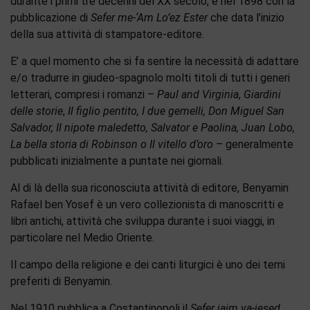
durante i primi tre decenni del XX secolo, è nel 1898 con la
pubblicazione di
Sefer me-‘Am Lo’ez Ester
che data l’inizio
della sua attività di stampatore-editore.
E’ a quel momento che si fa sentire la necessità di adattare
e/o tradurre in giudeo-spagnolo molti titoli di tutti i generi
letterari, compresi i romanzi –
Paul and Virginia
,
Giardini
delle storie
,
Il figlio pentito, I due gemelli, Don Miguel San
Salvador, Il nipote maledetto, Salvator e Paolina, Juan Lobo,
La bella storia di Robinson o Il vitello d’oro
– generalmente
pubblicati inizialmente a puntate nei giornali.
Al di là della sua riconosciuta attività di editore, Benyamin
Rafael ben Yosef è un vero collezionista di manoscritti e
libri antichi, attività che sviluppa durante i suoi viaggi, in
particolare nel Medio Oriente.
Il campo della religione e dei canti liturgici è uno dei temi
preferiti di Benyamin.
Nel 1910 pubblica a Costantinopoli il
Sefer jaim va-jesed