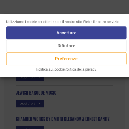
Utilizziamo i cookie per ottimizzare il nostro sito Web e il nostro servizio.
I NOSTRI ULTIMI ACQUISTI
Accettare
FUN A VELT VOS IZ NISHTO MER
Rifiutare
Leggi di più
Preferenze
EXILE TO HOLLYWOOD
Politica sui cookie
Politica della privacy
Leggi di più
JEWISH BAROQUE MUSIC
Leggi di più
CHAMBER WORKS BY DMITRI KLEBANOV & ERNEST KANITZ