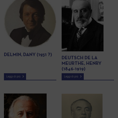
DELMIN, DANY (1931 ?)
DEUTSCH DE LA
MEURTHE, HENRY
(1846-1919)
Leggi di più
Leggi di più