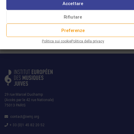
Accettare
DZIGAN E SHUMACHER
Rifiutare
Leggi di più
Preferenze
Politica sui cookie
Politica della privacy
29 rue Marcel Duchamp
(Accès par le 42 rue Nationale)
75013 PARIS
contact@iemj.org
+ 33 (0)1 45 82 20 52