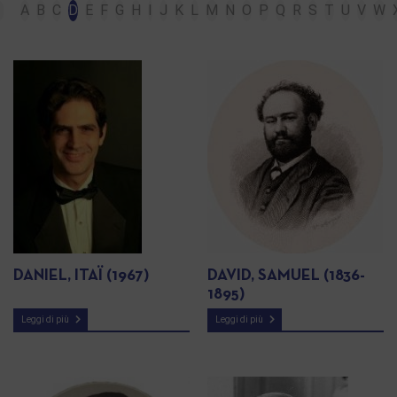
A
B
C
D
E
F
G
H
I
J
K
L
M
N
O
P
Q
R
S
T
U
V
W
DANIEL, ITAÏ (1967)
DAVID, SAMUEL (1836-
1895)
Leggi di più
Leggi di più