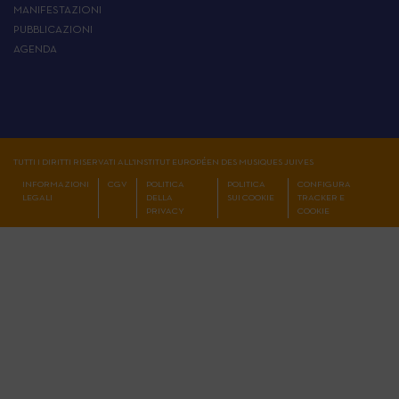
MANIFESTAZIONI
PUBBLICAZIONI
AGENDA
TUTTI I DIRITTI RISERVATI ALL'INSTITUT EUROPÉEN DES MUSIQUES JUIVES
INFORMAZIONI
CGV
POLITICA
POLITICA
CONFIGURA
LEGALI
DELLA
SUI COOKIE
TRACKER E
PRIVACY
COOKIE