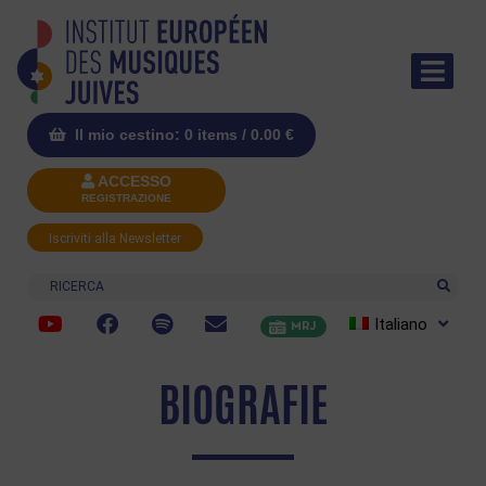
Il mio cestino: 0 items /
0.00
€
ACCESSO
REGISTRAZIONE
Iscriviti alla Newsletter
Ricerca
Italiano
MRJ
BIOGRAFIE