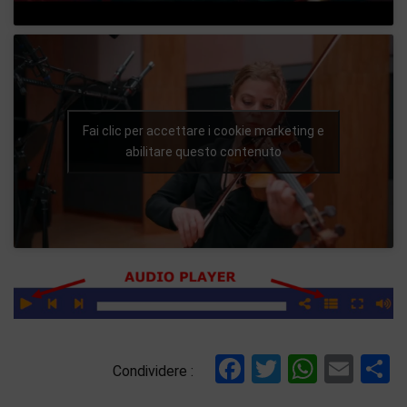
Fai clic per accettare i cookie marketing e
abilitare questo contenuto
Facebook
Twitter
Whats
Ema
C
Condividere :