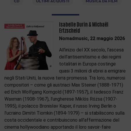
CD
ULTIMI ACQUISTI
MUSICA DA FILM
Isabelle Durin & Michaël
Ertzscheid
Nomadmusic, 22 maggio 2026
All’inizio del XX secolo, l’ascesa
dell’antisemitismo e dei regimi
totalitari in Europa costinge
quasi 3 milioni di ebrei a emigrare
negli Stati Uniti, la nuova terra promessa. Tra loro, numerosi
compositori – come gli austriaci Max Steiner (1888-1971)
ed Erich Wolfgang Korngold (1897-1957), il tedesco Franz
Waxman (1908-1967), l’ungherese Miklós Rózsa (1907-
1995), il polacco Bronisłav Kaper, il russo Irving Berlin o
l’ucraino Dimitri Tiomkin (1894-1979) – si stabiliscono sulla
costa occidentale e contribuiscono all’affermazione del
cinema hollywoodiano apportando il loro savoir-faire