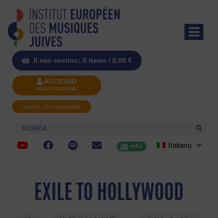
Il mio cestino: 0 items /
0.00
€
ACCESSO
REGISTRAZIONE
Iscriviti alla Newsletter
Ricerca
Italiano
MRJ
EXILE TO HOLLYWOOD