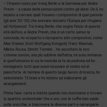
– l’Impero russo per Irving Berlin e la Germania per Andre
Previn – a causa delle persecuzioni contro gli ebrei. Da lì, ho
iniziato a cercare quali fossero i compositori di quel periodo
(gli anni ’20-’30) che avevano lasciato l’Europa per rifugiarsi
ad Hollywood. Tra Irving Berlin, che segna l’inizio di questa
età dell’oro, e Andre Previn, che in un certo senso la
conclude, ho scoperto o riscoperto altri compositori, come
Max Steiner, Erich Wolfgang Korngold, Franz Waxman,
Miklos Rozsa, Dimitri Tiomkin… Ho ascoltato le loro
colonne sonore, una più sublime dell’altra; mi sono immersa
in quell’universo in cui la melodia la fa da padrona ed ho
immaginato tutti quei suoni risuonare al violino ed al
pianoforte. Al termine di questo lungo lavoro di ricerca, ho
selezionato 15 brani e ho iniziato ad elaborarne gli
arrangiamenti.
Prima fase: carta e matita quando non riuscivamo a trovare
lo spartito orchestrale! Ore e ore, con le cuffie ben salde
sulle orecchie, a trascrivere le diverse parti e riarrangiarle