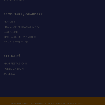
VISITE GUIDATE
ASCOLTARE / GUARDARE
PLAYLIST
PROGRAMMI RADIOFONICI
CONCERTI
PROGRAMMI TV / VIDEO
CANALE YOUTUBE
ATTUALITÀ
MANIFESTAZIONI
PUBBLICAZIONI
AGENDA
TUTTI I DIRITTI RISERVATI ALL'INSTITUT EUROPÉEN DES MUSIQUES JUIVES