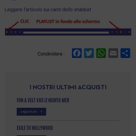
Leggere l’articolo sui canti dello shabbat
Facebook
Twitter
Whats
Ema
C
Condividere :
I NOSTRI ULTIMI ACQUISTI
FUN A VELT VOS IZ NISHTO MER
Leggi di più
EXILE TO HOLLYWOOD