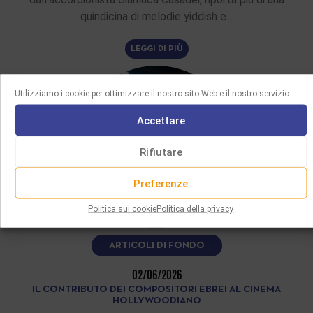
quindicina di melodie yiddish e…
LEGGI DI PIÙ
Utilizziamo i cookie per ottimizzare il nostro sito Web e il nostro servizio.
Accettare
Rifiutare
Preferenze
Politica sui cookie
Politica della privacy
ARTICOLI DI FONDO
02/06/2026
IL CONTRIBUTO DEI COMPOSITORI EBREI AL CINEMA
HOLLYWOODIANO