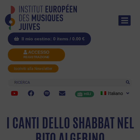
Il mio cestino: 0 items /
0.00
€
ACCESSO
REGISTRAZIONE
Iscriviti alla Newsletter
Ricerca
Italiano
MRJ
I CANTI DELLO SHABBAT NEL
RITO ALGERINO