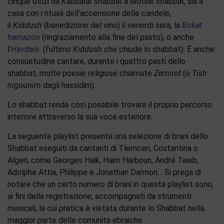
cinque uffizi da
Kabbalat shabbat
a
Motsei shabbat
, sia a
casa con i rituali dell’accensione delle candele,
il
Kiddush
(benedizione del vino) il venerdì sera, la
Birkat
hamazon
(ringraziamento alla fine del pasto), o anche
l’
Havdala
(l’ultimo
Kiddush
che chiude lo shabbat). È anche
consuetudine cantare, durante i quattro pasti dello
shabbat, molte poesie religiose chiamate
Zemirot
(o
Tish
nigounim
dagli hassidim).
Lo shabbat rende così possibile trovare il proprio percorso
interiore attraverso la sua voce esteriore.
La seguente playlist presenta una selezione di brani dello
Shabbat eseguiti da cantanti di Tlemcen, Costantina o
Algeri, come Georges Haik, Haim Harboun, André Taieb,
Adolphe Attia, Philippe e Jonathan Darmon… Si prega di
notare che un certo numero di brani in questa playlist sono,
ai fini della registrazione, accompagnati da strumenti
musicali, la cui pratica è vietata durante lo Shabbat nella
maggior parte delle comunità ebraiche