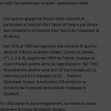
no colto l’occasione per scoprire i grandi pezzi della
Con questo gruppo ha tenuto molti concerti, in
particolare al Festival d’Art Sacré di Parigi e per diversi
anni consecutivi al Festival d’Art Sacré du Couserans di
St Girons.
Dal 1976 al 1980 ha registrato una raccolta di quattro
dischi di folklore israeliano (Israël : Chants et danses
n°1, 2, 3 & 4), seguita nel 1984 da Poésie, musique et
chant d’Israël, poesie lette da Giani Esposito. Nel 1992
ha pubblicato un’altra serie di 3 CD (
Le mariage juif
,
Le
calendrier juif
e
Le mariage juif (2) – Tradition
Sépharade Turque
, quest’ultimo CD prodotto su
richiesta dei funzionari della Grande Sinagoga di
Istanbul).
fo. Utilizzando la sua immaginazione, ha messo in scena
ustravano la storia del popolo ebraico.