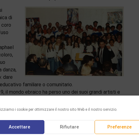
i
ica di
n coro
fuso
Raphael
coloro,
suo
a danza,
: dare
 educativo familiare o comunitario.
, il mondo ebraico ha perso uno dei suoi grandi artisti e
lizziamo i cookie per ottimizzare il nostro sito Web e il nostro servizio.
Accettare
Rifiutare
Preferenze