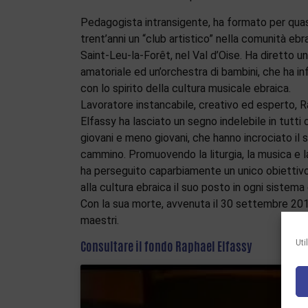
Pedagogista intransigente, ha formato per quas
trent’anni un “club artistico” nella comunità ebra
Saint-Leu-la-Forêt, nel Val d’Oise. Ha diretto u
amatoriale ed un’orchestra di bambini, che ha in
con lo spirito della cultura musicale ebraica.
Lavoratore instancabile, creativo ed esperto, 
Elfassy ha lasciato un segno indelebile in tutti 
giovani e meno giovani, che hanno incrociato il 
cammino. Promuovendo la liturgia, la musica e l
ha perseguito caparbiamente un unico obiettivo
alla cultura ebraica il suo posto in ogni sistema
Con la sua morte, avvenuta il 30 settembre 2019
maestri.
Uti
Consultare il fondo Raphael Elfassy