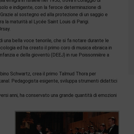
ia emigra in Israele nel 1956, trova il coraggio di
 solo e indigente, con la feroce determinazione di
. Grazie al sostegno ed alla protezione di un saggio e
ra la maturità al Lycée Saint Louis di Parigi.
rsay.
 una bella voce tenorile, che si fa notare durante le
icologia ed ha creato il primo coro di musica ebraica in
infanzia e della gioventù (DEEJ) in rue Poissonnière a
abbino Schwartz, crea il primo Talmud Thora per
anal. Pedagogista esigente, sviluppa strumenti didattici
versi anni, ha conservato una grande quantità di emozioni