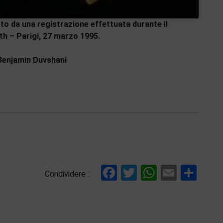
tto da una registrazione effettuata durante il
th – Parigi, 27 marzo 1995.
 Benjamin Duvshani
Facebook
Twitter
WhatsAp
Email
Con
Condividere :