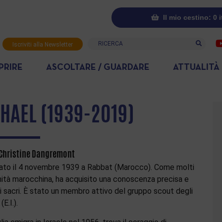
Il mio cestino: 0 
Ricerca
Iscriviti alla Newsletter
PRIRE
ASCOLTARE / GUARDARE
ATTUALITÀ
PHAEL (1939-2019)
 Christine Dangremont
nato il 4 novembre 1939 a Rabbat (Marocco). Come molti
ità marocchina, ha acquisito una conoscenza precisa e
i sacri. È stato un membro attivo del gruppo scout degli
E.I.).