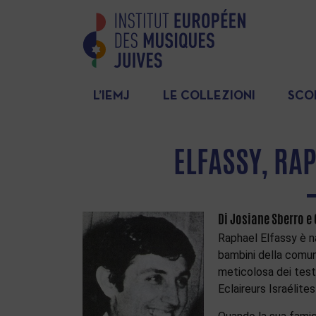
L’IEMJ
LE COLLEZIONI
SCO
ELFASSY, RA
Di Josiane Sberro e
Raphael Elfassy è 
bambini della comun
meticolosa dei test
Eclaireurs Israélites (