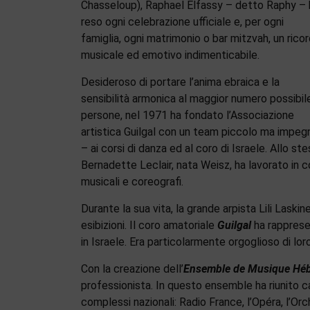
Chasseloup), Raphael Elfassy – detto Raphy – 
reso ogni celebrazione ufficiale e, per ogni
famiglia, ogni matrimonio o bar mitzvah, un rico
musicale ed emotivo indimenticabile.
Desideroso di portare l’anima ebraica e la
sensibilità armonica al maggior numero possibile
persone, nel 1971 ha fondato l’Associazione
artistica Guilgal con un team piccolo ma impegn
– ai corsi di danza ed al coro di Israele. Allo st
Bernadette Leclair, nata Weisz, ha lavorato in
musicali e coreografi.
Durante la sua vita, la grande arpista Lili Laski
esibizioni. Il coro amatoriale
Guilgal
ha rappresen
in Israele. Era particolarmente orgoglioso di lor
Con la creazione dell’
Ensemble de Musique Héb
professionista. In questo ensemble ha riunito can
complessi nazionali: Radio France, l’Opéra, l’Or