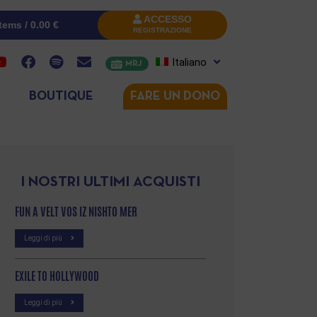
ACCESSO
items /
0.00
€
REGISTRAZIONE
Italiano
MRJ
BOUTIQUE
FARE UN DONO
I NOSTRI ULTIMI ACQUISTI
FUN A VELT VOS IZ NISHTO MER
Leggi di più
EXILE TO HOLLYWOOD
Leggi di più