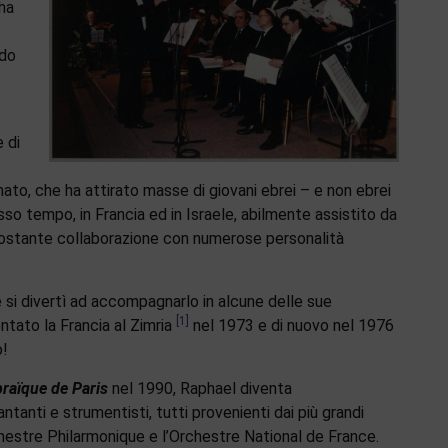
ha
rdo
 di
ato, che ha attirato masse di giovani ebrei – e non ebrei
esso tempo, in Francia ed in Israele, abilmente assistito da
 costante collaborazione con numerose personalità
ne si divertì ad accompagnarlo in alcune delle sue
[1]
tato la Francia al Zimria
nel 1973 e di nuovo nel 1976
o!
raïque de Paris
nel 1990, Raphael diventa
tanti e strumentisti, tutti provenienti dai più grandi
chestre Philarmonique e l’Orchestre National de France.