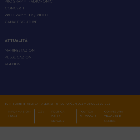
PROGRAMMI RADIOFONICI
CONCERTI
PROGRAMMI TV / VIDEO
CANALE YOUTUBE
ATTUALITÀ
MANIFESTAZIONI
PUBBLICAZIONI
AGENDA
TUTTI I DIRITTI RISERVATI ALL'INSTITUT EUROPÉEN DES MUSIQUES JUIVES
INFORMAZIONI
CGV
POLITICA
POLITICA
CONFIGURA
LEGALI
DELLA
SUI COOKIE
TRACKER E
PRIVACY
COOKIE