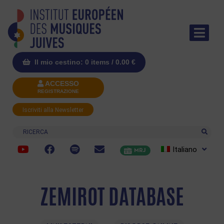
Il mio cestino: 0 items /
0.00
€
ACCESSO
REGISTRAZIONE
Iscriviti alla Newsletter
Ricerca
Italiano
MRJ
ZEMIROT DATABASE