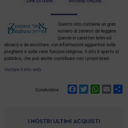
LINK ESTERNI
RISORSE ONLINE
Questo sito contiene un gran
numero di zemirot da leggere
(parole in caratteri latini ed
ebraici) e da ascoltare, con informazioni aggiuntive sulle
preghiere e sulle varie funzioni religiose. Il sito è aperto al
pubblico, che può anche contribuire con i propri brani.
Visitare il sito web
Facebook
Twitter
Whats
Ema
C
Condividere :
I NOSTRI ULTIMI ACQUISTI