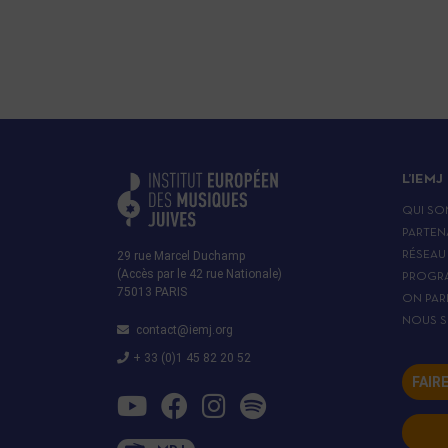
L’IEMJ
QUI SO
PARTEN
29 rue Marcel Duchamp
RÉSEAU
(Accès par le 42 rue Nationale)
PROGR
75013 PARIS
ON PAR
NOUS S
contact@iemj.org
+ 33 (0)1 45 82 20 52
FAIR