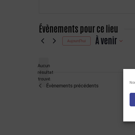
Évènements pour ce lieu
À venir
Aujourd’hui
Sélectionnez
une
date.
Aucun
résultat
Notice
trouvé.
Nou
Évènements
précédents