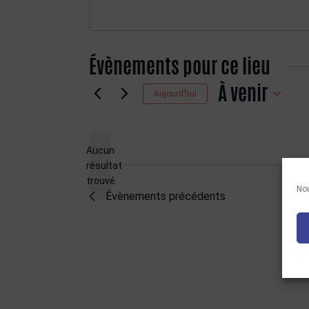
Évènements pour ce lieu
À venir
Aujourd’hui
Sélectionnez
une
date.
Aucun
résultat
Notice
trouvé.
Nou
Évènements
précédents