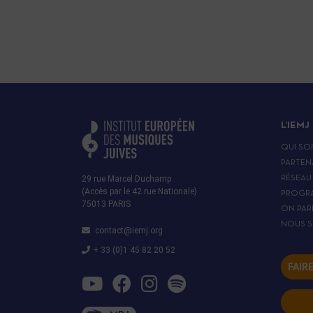
L’IEMJ
QUI SO
PARTEN
29 rue Marcel Duchamp
RÉSEAU
(Accès par le 42 rue Nationale)
PROGR
75013 PARIS
ON PAR
NOUS S
contact@iemj.org
+ 33 (0)1 45 82 20 52
FAIR