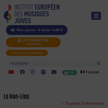
Mon panier : 0 items /
0.00
€
SE CONNECTER
INSCRIPTION
S'inscrire à la Newsletter
Recherche
Français
MRJ
Le Non-Lieu
« Tous les Évènements