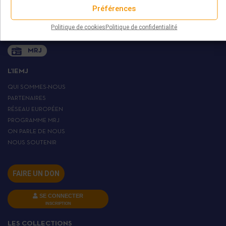
+ 33 (0)1 45 82 20 52
Préférences
Politique de cookies
Politique de confidentialité
MRJ
L’IEMJ
QUI SOMMES-NOUS
PARTENAIRES
RÉSEAU EUROPÉEN
PROGRAMME MRJ
ON PARLE DE NOUS
NOUS SOUTENIR
FAIRE UN DON
SE CONNECTER
INSCRIPTION
LES COLLECTIONS