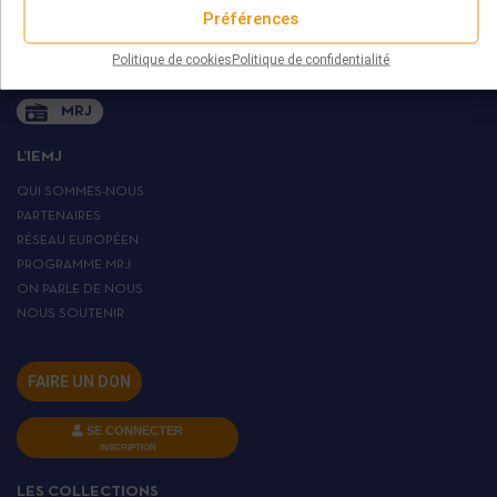
+ 33 (0)1 45 82 20 52
Préférences
Politique de cookies
Politique de confidentialité
MRJ
L’IEMJ
QUI SOMMES-NOUS
PARTENAIRES
RÉSEAU EUROPÉEN
PROGRAMME MRJ
ON PARLE DE NOUS
NOUS SOUTENIR
FAIRE UN DON
SE CONNECTER
INSCRIPTION
LES COLLECTIONS