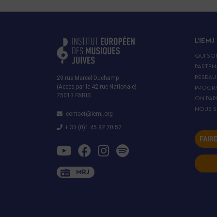
L’IEMJ
QUI SO
PARTEN
29 rue Marcel Duchamp
RÉSEAU
(Accès par le 42 rue Nationale)
PROGR
75013 PARIS
ON PAR
NOUS S
contact@iemj.org
+ 33 (0)1 45 82 20 52
FAIR
MRJ