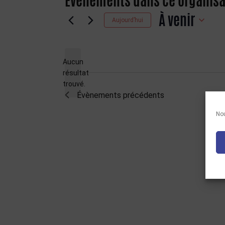
Évènements dans ce organisa
À venir
Aujourd’hui
Sélectionnez
une
date.
Aucun
résultat
Notice
trouvé.
Évènements
précédents
Nou