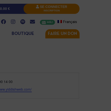
SE CONNECTER
0.00
€
INSCRIPTION
Français
MRJ
BOUTIQUE
FAIRE UN DON
one
00 14 00
/www.yiddishweb.com/