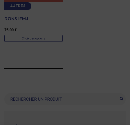
AUTRES
DONS IEMJ
75.00
€
Choix des options
Recherche
CD