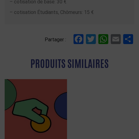
– cotisation de base: 30 €
– cotisation Étudiants, Chômeurs: 15 €
Facebook
Twitter
Whats
Ema
P
Partager :
PRODUITS SIMILAIRES