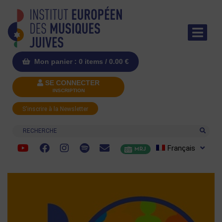
Mon panier : 0 items /
0.00
€
SE CONNECTER
INSCRIPTION
S'inscrire à la Newsletter
Recherche
Français
MRJ