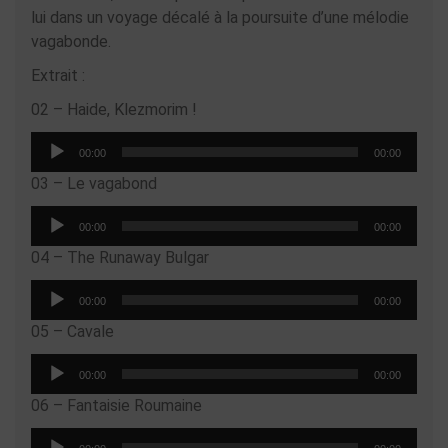
lui dans un voyage décalé à la poursuite d’une mélodie
vagabonde.
Extrait :
02 – Haide, Klezmorim !
Lecteur
00:00
00:00
audio
03 – Le vagabond
Lecteur
00:00
00:00
audio
04 – The Runaway Bulgar
Lecteur
00:00
00:00
audio
05 – Cavale
Lecteur
00:00
00:00
audio
06 – Fantaisie Roumaine
Lecteur