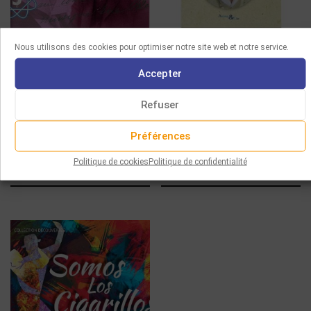
CD
CD
LIVRES
Nous utilisons des cookies pour optimiser notre site web et notre service.
FERNAND HALPHEN –
EVA GOLGEVIT CHANTE
Accepter
MÉLODIES POUR PIANO ET
TOUJOURS
MUSIQUE DE CHAMBRE
Refuser
20.00
€
18.00
€
Ajouter au panier
Préférences
Choix des options
Politique de cookies
Politique de confidentialité