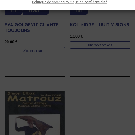
Politique de cookies
Politique de confidentialité
CD
LIVRES
CD
EVA GOLGEVIT CHANTE
KOL NIDRE – HUIT VISIONS
TOUJOURS
13.00
€
20.00
€
Choix des options
Ajouter au panier