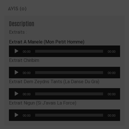
AVIS (0)
Description
Extraits :
Extrait A Manele (Mon Petit Homme)
Lecteur
00:00
00:00
audio
Extrait Chiribim
Lecteur
00:00
00:00
audio
Extrait Dem Zeydns Tants (La Danse Du Gra)
Lecteur
00:00
00:00
audio
Extrait Nigun (Si J’avais La Force)
Lecteur
00:00
00:00
audio