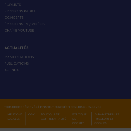
PLAYLISTS
EMISSIONS RADIO
CONCERTS
ÉMISSIONS TV / VIDÉOS
CHAÎNE YOUTUBE
ACTUALITÉS
MANIFESTATIONS
PUBLICATIONS
AGENDA
TOUS DROITS RÉSERVÉS À L'INSTITUT EUROPÉEN DES MUSIQUES JUIVES
MENTIONS
CGV
POLITIQUE DE
POLITIQUE
PARAMÉTRER LES
LÉGALES
CONFIDENTIALITÉ
DE
TRACEURS ET
COOKIES
COOKIES