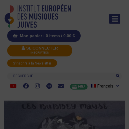
Mon panier : 0 items /
0.00
€
SE CONNECTER
INSCRIPTION
S'inscrire à la Newsletter
Recherche
Français
MRJ