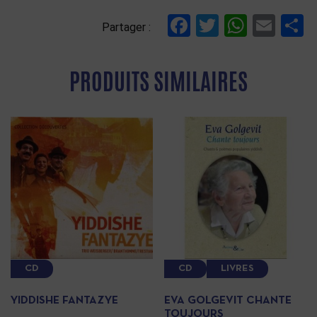
Facebook
Twitter
Whats
Ema
P
Partager :
PRODUITS SIMILAIRES
CD
CD
LIVRES
YIDDISHE FANTAZYE
EVA GOLGEVIT CHANTE
TOUJOURS