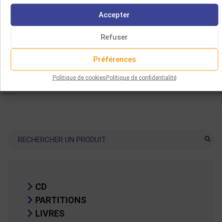
JUIFS ET TROUVÈRES
Accepter
13.00
€
Refuser
Choix des options
Préférences
Politique de cookies
Politique de confidentialité
Recherche
CD
PARTITIONS
LIVRES