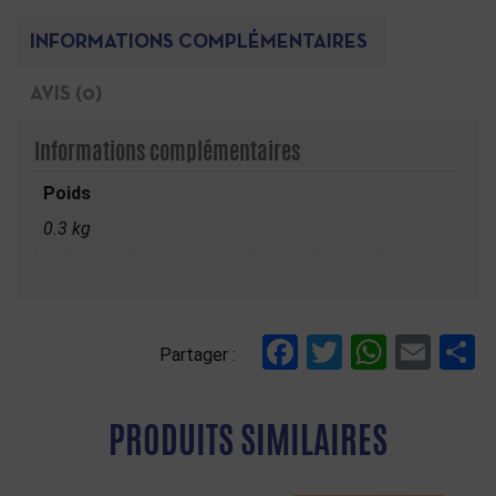
INFORMATIONS COMPLÉMENTAIRES
AVIS (0)
Informations complémentaires
Poids
0.3 kg
Facebook
Twitter
Whats
Ema
P
Partager :
PRODUITS SIMILAIRES