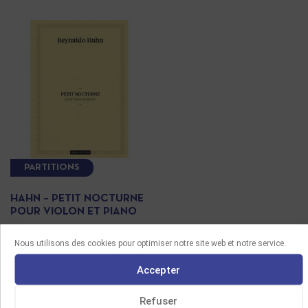
PARTITIONS
HAHN – PETIT NOCTURNE
POUR VIOLON ET PIANO
10.00
€
Nous utilisons des cookies pour optimiser notre site web et notre service.
Choix des options
Accepter
Refuser