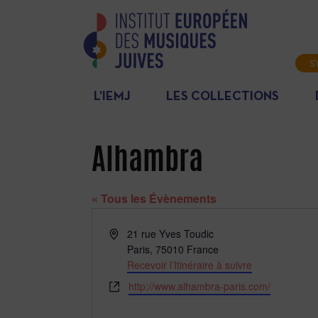
S'
L’IEMJ
LES COLLECTIONS
Alhambra
« Tous les Évènements
Adresse
21 rue Yves Toudic
Paris
,
75010
France
Recevoir l’Itinéraire à suivre
Site
http://www.alhambra-paris.com/
web