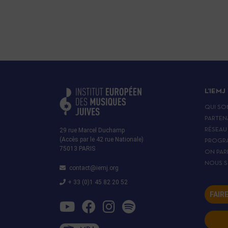
L’IEMJ
QUI SO
PARTEN
29 rue Marcel Duchamp
RÉSEAU
(Accès par le 42 rue Nationale)
PROGR
75013 PARIS
ON PAR
NOUS S
contact@iemj.org
+ 33 (0)1 45 82 20 52
FAIR