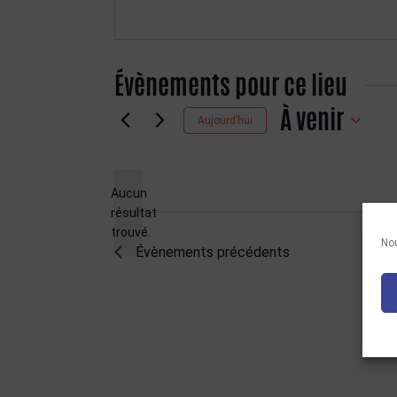
Évènements pour ce lieu
À venir
Aujourd’hui
Sélectionnez
une
date.
Aucun
résultat
Notice
trouvé.
Nou
Évènements
précédents