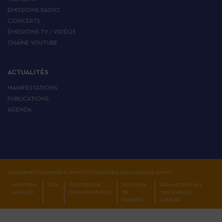
EMISSIONS RADIO
CONCERTS
ÉMISSIONS TV / VIDÉOS
CHAÎNE YOUTUBE
ACTUALITÉS
MANIFESTATIONS
PUBLICATIONS
AGENDA
TOUS DROITS RÉSERVÉS À L'INSTITUT EUROPÉEN DES MUSIQUES JUIVES
MENTIONS
CGV
POLITIQUE DE
POLITIQUE
PARAMÉTRER LES
LÉGALES
CONFIDENTIALITÉ
DE
TRACEURS ET
COOKIES
COOKIES