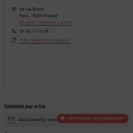
Adresse
39 rue Broca
Paris
,
75005
France
Recevoir l’Itinéraire à suivre
Téléphone
01 42 17 10 36
Site
https://www.culture-juive.fr/
web
Évènements pour ce lieu
PROPOSER UN ÉVÉNEMENT
Aucun résultat trouvé.
Notice