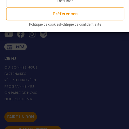
Refuser
75013 PARIS
contact@iemj.org
Préférences
+ 33 (0)1 45 82 20 52
Politique de cookies
Politique de confidentialité
MRJ
L’IEMJ
QUI SOMMES-NOUS
PARTENAIRES
RÉSEAU EUROPÉEN
PROGRAMME MRJ
ON PARLE DE NOUS
NOUS SOUTENIR
FAIRE UN DON